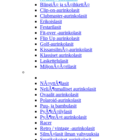
BlingiÃ¤ ja sÃ¤ihkettÃ¤
Clip-on-aurinkolasit
Clubmaster-aurinkolasit
Erikoislasit
Festarilasit
Fit-over -aurinkolasit
Flip Up aurinkolasit
Golf-aurinkolasit
KissansilmÃ¤-aurinkolasit
Klassiset aurinkolasit
Laskettelulasit
MiljonÃ¤Ã¤rilasit
NÃ¤yttÃ¶lasit
NeliÃ¶nmalliset aurinkolasit
Ovaalit aurinkolasit
Polaroid-aurinkolasit
Puu- ja bambulasit
PyÃ¶rÃ¤ilylasit
PyÃ¶reÃ¤t aurinkolasit
Racer
Retro / vintage -aurinkolasit
SilmÃ¤lasit ilman vahvuuksia
Suurikokoiset aurinkolasit