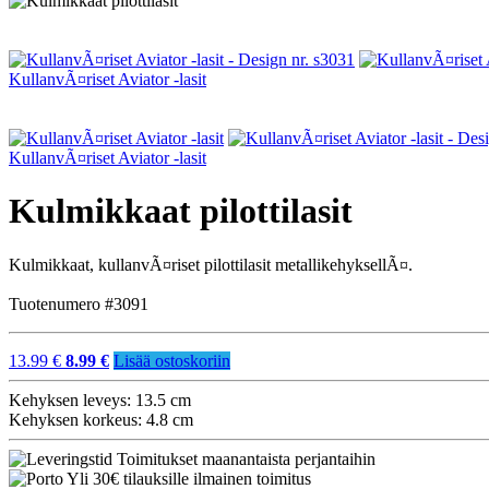
KullanvÃ¤riset Aviator -lasit
KullanvÃ¤riset Aviator -lasit
Kulmikkaat pilottilasit
Kulmikkaat, kullanvÃ¤riset pilottilasit metallikehyksellÃ¤.
Tuotenumero #3091
13.99 €
8.99 €
Lisää ostoskoriin
Kehyksen leveys: 13.5 cm
Kehyksen korkeus: 4.8 cm
Toimitukset maanantaista perjantaihin
Yli 30€ tilauksille ilmainen toimitus