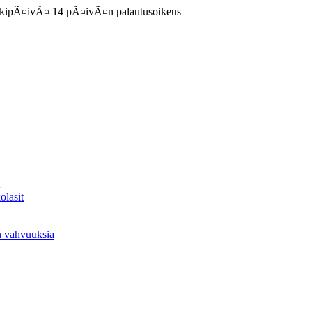
arkipÃ¤ivÃ¤
14 pÃ¤ivÃ¤n palautusoikeus
lasit
n vahvuuksia