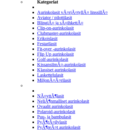
Kategoriat
Aurinkolasit vÃ¤rjÃ¤tyllÃ¤ linssillÃ¤
Aviator / pilottilasit
BlingiÃ¤ ja sÃ¤ihkettÃ¤
Clip-on-aurinkolasit
Clubmaster-aurinkolasit
Erikoislasit
Festarilasit
Fit-over -aurinkolasit
Flip Up aurinkolasit
Golf-aurinkolasit
KissansilmÃ¤-aurinkolasit
Klassiset aurinkolasit
Laskettelulasit
MiljonÃ¤Ã¤rilasit
NÃ¤yttÃ¶lasit
NeliÃ¶nmalliset aurinkolasit
Ovaalit aurinkolasit
Polaroid-aurinkolasit
Puu- ja bambulasit
PyÃ¶rÃ¤ilylasit
PyÃ¶reÃ¤t aurinkolasit