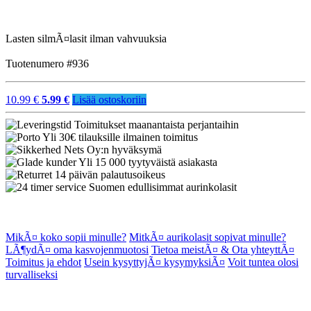
Lasten silmÃ¤lasit ilman vahvuuksia
Tuotenumero #936
10.99 €
5.99 €
Lisää ostoskoriin
Toimitukset maanantaista perjantaihin
Yli 30€ tilauksille ilmainen toimitus
Nets Oy:n hyväksymä
Yli 15 000 tyytyväistä asiakasta
14 päivän palautusoikeus
Suomen edullisimmat aurinkolasit
MikÃ¤ koko sopii minulle?
MitkÃ¤ aurikolasit sopivat minulle?
LÃ¶ydÃ¤ oma kasvojenmuotosi
Tietoa meistÃ¤ & Ota yhteyttÃ¤
Toimitus ja ehdot
Usein kysyttyjÃ¤ kysymyksiÃ¤
Voit tuntea olosi
turvalliseksi