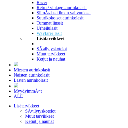
Racer
Retro / vintage -aurinkolasit
SilmÃ¤lasit ilman vahvuuksia
Suurikokoiset aurinkolasit
Tummat linssit
Urheilulasit
Wayfarer-lasit
Lisätarvikkeet
SÃ¤ilytyskotelot
Muut tarvikkeet
Ketjut ja nauhat
Miesten aurinkolasit
Naisten aurinkolasit
Lasten aurinkolasit
MyydyimmÃ¤t
ALE
Lisätarvikkeet
SÃ¤ilytyskotelot
Muut tarvikkeet
Ketjut ja nauhat