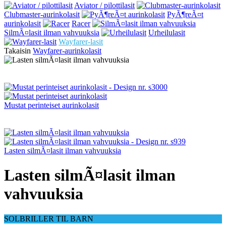
Aviator / pilottilasit
Clubmaster-aurinkolasit
PyÃ¶reÃ¤t
aurinkolasit
Racer
SilmÃ¤lasit ilman vahvuuksia
Urheilulasit
Wayfarer-lasit
Takaisin
Wayfarer-aurinkolasit
Mustat perinteiset aurinkolasit
Lasten silmÃ¤lasit ilman vahvuuksia
Lasten silmÃ¤lasit ilman
vahvuuksia
SOLBRILLER TIL BARN