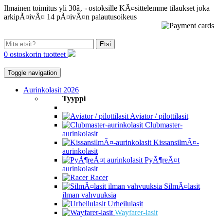
Ilmainen toimitus yli 30â‚¬ ostoksille
KÃ¤sittelemme tilaukset joka
arkipÃ¤ivÃ¤
14 pÃ¤ivÃ¤n palautusoikeus
Etsi
0 ostoskorin tuotteet
Toggle navigation
Aurinkolasit 2026
Tyyppi
Aviator / pilottilasit
Clubmaster-
aurinkolasit
KissansilmÃ¤-
aurinkolasit
PyÃ¶reÃ¤t
aurinkolasit
Racer
SilmÃ¤lasit
ilman vahvuuksia
Urheilulasit
Wayfarer-lasit