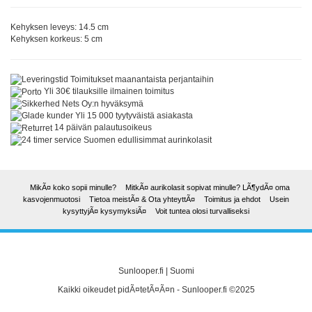
Kehyksen leveys: 14.5 cm
Kehyksen korkeus: 5 cm
Toimitukset maanantaista perjantaihin
Yli 30€ tilauksille ilmainen toimitus
Nets Oy:n hyväksymä
Yli 15 000 tyytyväistä asiakasta
14 päivän palautusoikeus
Suomen edullisimmat aurinkolasit
MikÃ¤ koko sopii minulle?
MitkÃ¤ aurikolasit sopivat minulle? LÃ¶ydÃ¤ oma
kasvojenmuotosi
Tietoa meistÃ¤ & Ota yhteyttÃ¤
Toimitus ja ehdot
Usein
kysyttyjÃ¤ kysymyksiÃ¤
Voit tuntea olosi turvalliseksi
Sunlooper.fi | Suomi
Kaikki oikeudet pidÃ¤tetÃ¤Ã¤n - Sunlooper.fi ©2025