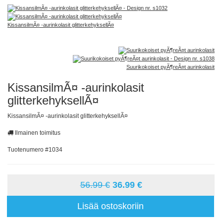
KissansilmÃ¤ -aurinkolasit glitterkehyksellÃ¤
Suurikokoiset pyÃ¶reÃ¤t aurinkolasit
KissansilmÃ¤ -aurinkolasit
glitterkehyksellÃ¤
KissansilmÃ¤ -aurinkolasit glitterkehyksellÃ¤
Ilmainen toimitus
Tuotenumero #1034
56.99 €
36.99 €
Lisää ostoskoriin