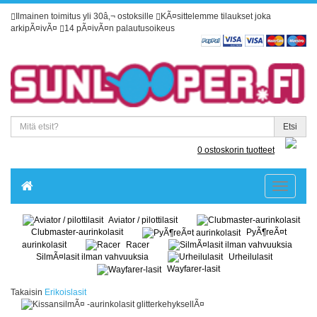
Ilmainen toimitus yli 30â‚¬ ostoksille
KÃ¤sittelemme tilaukset joka
arkipÃ¤ivÃ¤
14 pÃ¤ivÃ¤n palautusoikeus
Etsi
0 ostoskorin tuotteet
Toggle
navigatio
Aviator / pilottilasit
Clubmaster-aurinkolasit
PyÃ¶reÃ¤t
aurinkolasit
Racer
SilmÃ¤lasit ilman vahvuuksia
Urheilulasit
Wayfarer-lasit
Takaisin
Erikoislasit