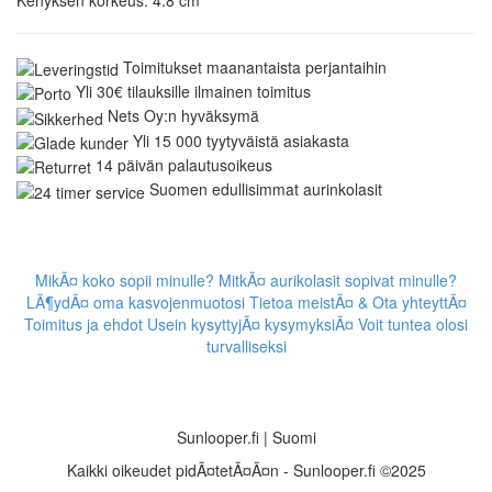
Toimitukset maanantaista perjantaihin
Yli 30€ tilauksille ilmainen toimitus
Nets Oy:n hyväksymä
Yli 15 000 tyytyväistä asiakasta
14 päivän palautusoikeus
Suomen edullisimmat aurinkolasit
MikÃ¤ koko sopii minulle?
MitkÃ¤ aurikolasit sopivat minulle?
LÃ¶ydÃ¤ oma kasvojenmuotosi
Tietoa meistÃ¤ & Ota yhteyttÃ¤
Toimitus ja ehdot
Usein kysyttyjÃ¤ kysymyksiÃ¤
Voit tuntea olosi
turvalliseksi
Sunlooper.fi | Suomi
Kaikki oikeudet pidÃ¤tetÃ¤Ã¤n - Sunlooper.fi ©2025