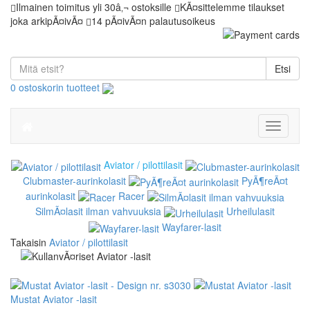
Ilmainen toimitus yli 30â‚¬ ostoksille
KÃ¤sittelemme tilaukset
joka arkipÃ¤ivÃ¤
14 pÃ¤ivÃ¤n palautusoikeus
Etsi
0 ostoskorin tuotteet
Toggle
navigati
Aviator / pilottilasit
Clubmaster-aurinkolasit
PyÃ¶reÃ¤t
aurinkolasit
Racer
SilmÃ¤lasit ilman vahvuuksia
Urheilulasit
Wayfarer-lasit
Takaisin
Aviator / pilottilasit
Mustat Aviator -lasit