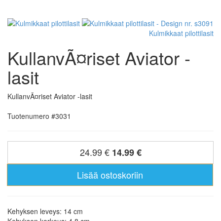
Kulmikkaat pilottilasit
KullanvÃ¤riset Aviator -
lasit
KullanvÃ¤riset Aviator -lasit
Tuotenumero #3031
24.99 €
14.99 €
Lisää ostoskoriin
Kehyksen leveys: 14 cm
Kehyksen korkeus: 4.8 cm