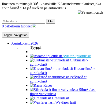
Ilmainen toimitus yli 30â‚¬ ostoksille
KÃ¤sittelemme tilaukset joka
arkipÃ¤ivÃ¤
14 pÃ¤ivÃ¤n palautusoikeus
Etsi
0 ostoskorin tuotteet
Toggle navigation
Aurinkolasit 2026
Tyyppi
Aviator / pilottilasit
Clubmaster-
aurinkolasit
KissansilmÃ¤-
aurinkolasit
PyÃ¶reÃ¤t
aurinkolasit
Racer
SilmÃ¤lasit
ilman vahvuuksia
Urheilulasit
Wayfarer-lasit