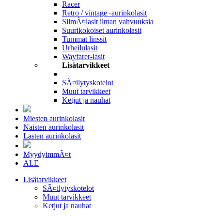
Racer
Retro / vintage -aurinkolasit
SilmÃ¤lasit ilman vahvuuksia
Suurikokoiset aurinkolasit
Tummat linssit
Urheilulasit
Wayfarer-lasit
Lisätarvikkeet
SÃ¤ilytyskotelot
Muut tarvikkeet
Ketjut ja nauhat
Miesten aurinkolasit
Naisten aurinkolasit
Lasten aurinkolasit
MyydyimmÃ¤t
ALE
Lisätarvikkeet
SÃ¤ilytyskotelot
Muut tarvikkeet
Ketjut ja nauhat