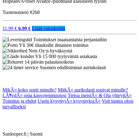
HopeanvÃ¤riset Aviator-/pilottilasit klassiseen tyyliin
Tuotenumero #268
11.99 €
6.99 €
Lisää ostoskoriin
Toimitukset maanantaista perjantaihin
Yli 30€ tilauksille ilmainen toimitus
Nets Oy:n hyväksymä
Yli 15 000 tyytyväistä asiakasta
14 päivän palautusoikeus
Suomen edullisimmat aurinkolasit
MikÃ¤ koko sopii minulle?
MitkÃ¤ aurikolasit sopivat minulle?
LÃ¶ydÃ¤ oma kasvojenmuotosi
Tietoa meistÃ¤ & Ota yhteyttÃ¤
Toimitus ja ehdot
Usein kysyttyjÃ¤ kysymyksiÃ¤
Voit tuntea olosi
turvalliseksi
Sunlooper.fi | Suomi