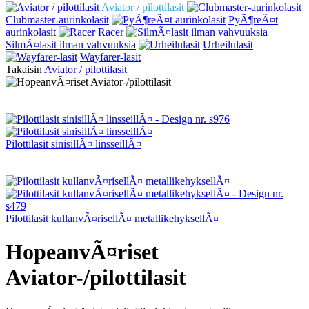
Aviator / pilottilasit
Clubmaster-aurinkolasit
PyÃ¶reÃ¤t
aurinkolasit
Racer
SilmÃ¤lasit ilman vahvuuksia
Urheilulasit
Wayfarer-lasit
Takaisin
Aviator / pilottilasit
Pilottilasit sinisillÃ¤ linsseillÃ¤
Pilottilasit kullanvÃ¤risellÃ¤ metallikehyksellÃ¤
HopeanvÃ¤riset
Aviator-/pilottilasit