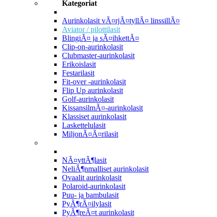
Kategoriat
Aurinkolasit vÃ¤rjÃ¤tyllÃ¤ linssillÃ¤
Aviator / pilottilasit
BlingiÃ¤ ja sÃ¤ihkettÃ¤
Clip-on-aurinkolasit
Clubmaster-aurinkolasit
Erikoislasit
Festarilasit
Fit-over -aurinkolasit
Flip Up aurinkolasit
Golf-aurinkolasit
KissansilmÃ¤-aurinkolasit
Klassiset aurinkolasit
Laskettelulasit
MiljonÃ¤Ã¤rilasit
NÃ¤yttÃ¶lasit
NeliÃ¶nmalliset aurinkolasit
Ovaalit aurinkolasit
Polaroid-aurinkolasit
Puu- ja bambulasit
PyÃ¶rÃ¤ilylasit
PyÃ¶reÃ¤t aurinkolasit